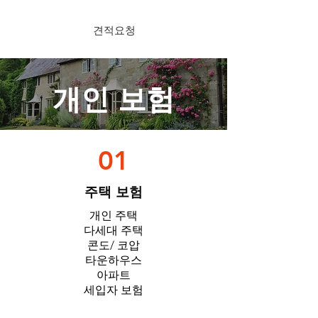
견적요청
​개인 보험
01
​주택 보험
개인 주택
다세대 주택
콘도/ 코압
타운하우스
아파트
세입자 보험