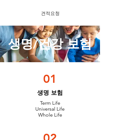
견적요청
​생명/건강 보험
01
​생명 보험
Term Life
Universal Life
Whole Life
02