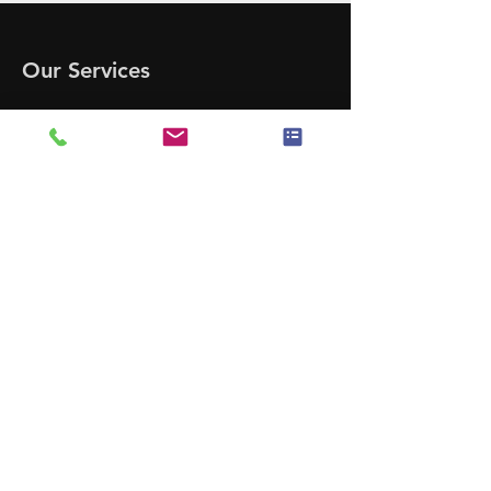
Our Services
- Business Insurance
- Management Insurance
- Professional Insurance
- Home Insurance
- Auto Insurance
- Health Insurance
- Life Insurance
- Medicare
Opening Hours
Mon - Fri: 9:00 am - 6:00 pm